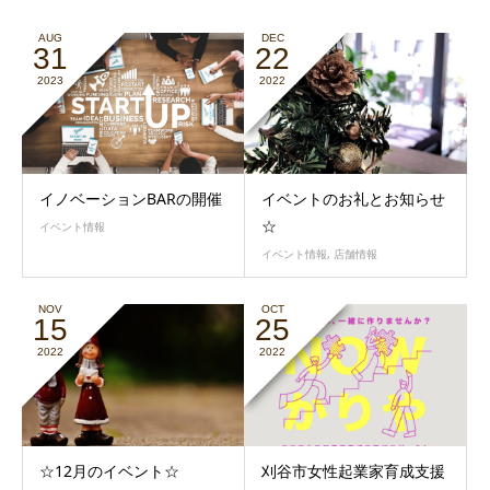
AUG
DEC
31
22
2023
2022
イノベーションBARの開催
イベントのお礼とお知らせ
☆
イベント情報
イベント情報
,
店舗情報
NOV
OCT
15
25
2022
2022
☆12月のイベント☆
刈谷市女性起業家育成支援